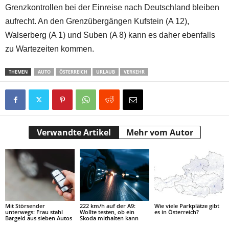
Grenzkontrollen bei der Einreise nach Deutschland bleiben
aufrecht. An den Grenzübergängen Kufstein (A 12),
Walserberg (A 1) und Suben (A 8) kann es daher ebenfalls
zu Wartezeiten kommen.
THEMEN
AUTO
ÖSTERREICH
URLAUB
VERKEHR
Verwandte Artikel
Mehr vom Autor
Mit Störsender
222 km/h auf der A9:
Wie viele Parkplätze gibt
unterwegs: Frau stahl
Wollte testen, ob ein
es in Österreich?
Bargeld aus sieben Autos
Skoda mithalten kann