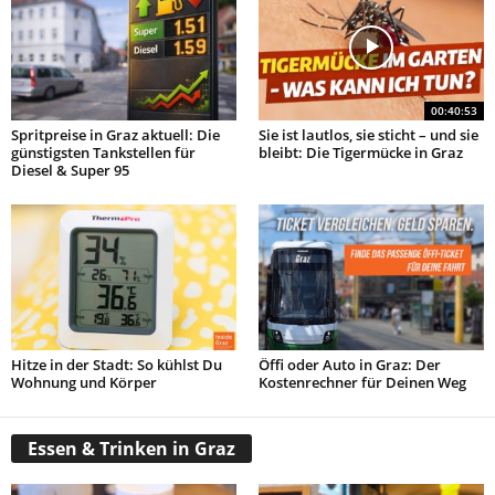
00:40:53
Spritpreise in Graz aktuell: Die
Sie ist lautlos, sie sticht – und sie
günstigsten Tankstellen für
bleibt: Die Tigermücke in Graz
Diesel & Super 95
Hitze in der Stadt: So kühlst Du
Öffi oder Auto in Graz: Der
Wohnung und Körper
Kostenrechner für Deinen Weg
Essen & Trinken in Graz