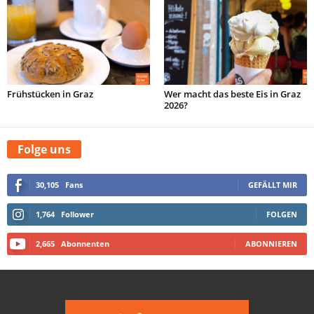
Frühstücken in Graz
Wer macht das beste Eis in Graz
2026?
Folge uns
30,105
Fans
GEFÄLLT MIR
1,764
Follower
FOLGEN
2,665
Abonnenten
ABONNIEREN