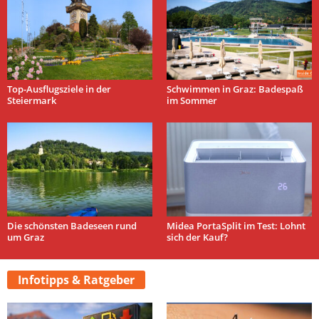
Top-Ausflugsziele in der
Schwimmen in Graz: Badespaß
Steiermark
im Sommer
Die schönsten Badeseen rund
Midea PortaSplit im Test: Lohnt
um Graz
sich der Kauf?
Infotipps & Ratgeber