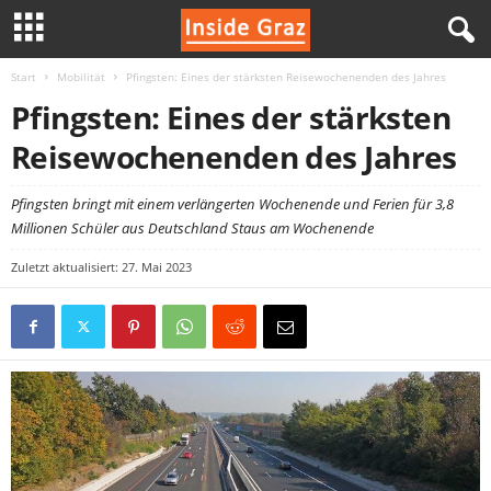
Start
Mobilität
Pfingsten: Eines der stärksten Reisewochenenden des Jahres
I
Pfingsten: Eines der stärksten
n
Reisewochenenden des Jahres
s
Pfingsten bringt mit einem verlängerten Wochenende und Ferien für 3,8
Millionen Schüler aus Deutschland Staus am Wochenende
i
Zuletzt aktualisiert: 27. Mai 2023
d
e
G
r
a