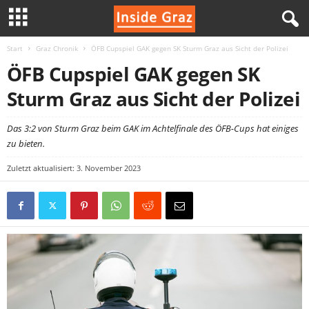
Start
Graz Chronik
ÖFB Cupspiel GAK gegen SK Sturm Graz aus Sicht der Polizei
I
ÖFB Cupspiel GAK gegen SK
n
Sturm Graz aus Sicht der Polizei
s
Das 3:2 von Sturm Graz beim GAK im Achtelfinale des ÖFB-Cups hat einiges
zu bieten.
i
Zuletzt aktualisiert: 3. November 2023
d
e
G
r
a