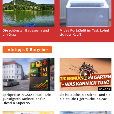
Die schönsten Badeseen rund
Midea PortaSplit im Test: Lohnt
um Graz
sich der Kauf?
Infotipps & Ratgeber
00:40:53
Spritpreise in Graz aktuell: Die
Sie ist lautlos, sie sticht – und sie
günstigsten Tankstellen für
bleibt: Die Tigermücke in Graz
Diesel & Super 95