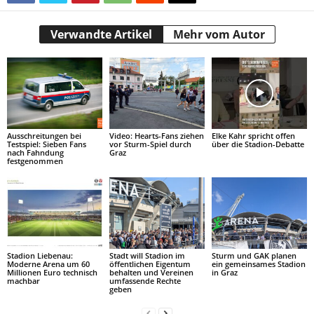
Verwandte Artikel
Mehr vom Autor
Ausschreitungen bei
Video: Hearts-Fans ziehen
Elke Kahr spricht offen
Testspiel: Sieben Fans
vor Sturm-Spiel durch
über die Stadion-Debatte
nach Fahndung
Graz
festgenommen
Stadion Liebenau:
Stadt will Stadion im
Sturm und GAK planen
Moderne Arena um 60
öffentlichen Eigentum
ein gemeinsames Stadion
Millionen Euro technisch
behalten und Vereinen
in Graz
machbar
umfassende Rechte
geben