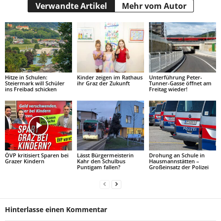
Verwandte Artikel
Mehr vom Autor
Hitze in Schulen:
Kinder zeigen im Rathaus
Unterführung Peter-
Steiermark will Schüler
ihr Graz der Zukunft
Tunner-Gasse öffnet am
ins Freibad schicken
Freitag wieder!
ÖVP kritisiert Sparen bei
Lässt Bürgermeisterin
Drohung an Schule in
Grazer Kindern
Kahr den Schulbus
Hausmannstätten –
Puntigam fallen?
Großeinsatz der Polizei
Hinterlasse einen Kommentar