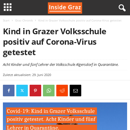
Start
Graz Chronik
Kind in Grazer Volksschule positiv auf Corona-Virus getestet
I
Kind in Grazer Volksschule
n
positiv auf Corona-Virus
s
getestet
i
Acht Kinder und fünf Lehrer der Volksschule Algersdorf in Quarantäne.
d
Zuletzt aktualisiert: 29. Juni 2020
e
G
r
a