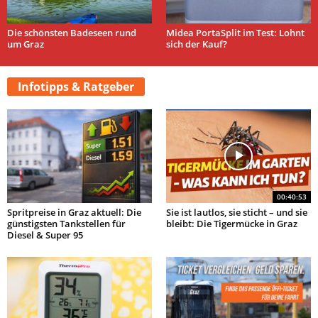
Die schönsten Badeseen rund
Midea PortaSplit im Test: Lohnt
um Graz
sich der Kauf?
Infotipps & Ratgeber
00:40:53
Spritpreise in Graz aktuell: Die
Sie ist lautlos, sie sticht – und sie
günstigsten Tankstellen für
bleibt: Die Tigermücke in Graz
Diesel & Super 95