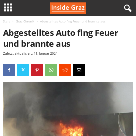
Start
Graz Chronik
Abgestelltes Auto fing Feuer und brannte aus
I
Abgestelltes Auto fing Feuer
n
und brannte aus
s
Zuletzt aktualisiert: 11. Januar 2024
i
d
e
G
r
a