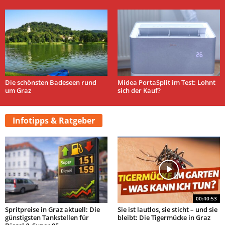
Die schönsten Badeseen rund
Midea PortaSplit im Test: Lohnt
um Graz
sich der Kauf?
Infotipps & Ratgeber
00:40:53
Spritpreise in Graz aktuell: Die
Sie ist lautlos, sie sticht – und sie
günstigsten Tankstellen für
bleibt: Die Tigermücke in Graz