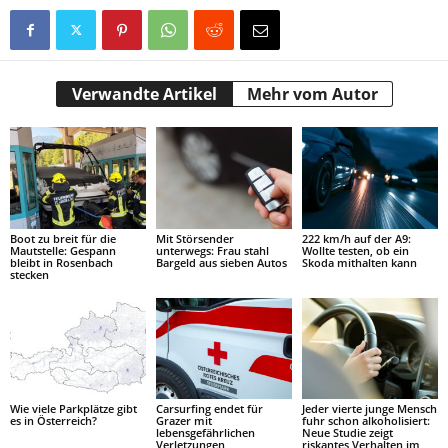
Verwandte Artikel
Mehr vom Autor
Boot zu breit für die
Mit Störsender
222 km/h auf der A9:
Mautstelle: Gespann
unterwegs: Frau stahl
Wollte testen, ob ein
bleibt in Rosenbach
Bargeld aus sieben Autos
Skoda mithalten kann
stecken
Wie viele Parkplätze gibt
Carsurfing endet für
Jeder vierte junge Mensch
es in Österreich?
Grazer mit
fuhr schon alkoholisiert:
lebensgefährlichen
Neue Studie zeigt
Verletzungen
riskantes Verhalten im