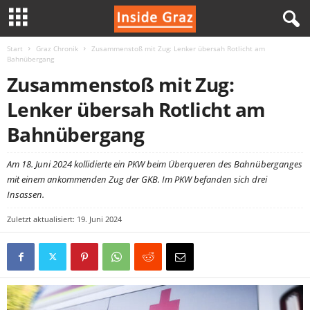
Start
Graz Chronik
Zusammenstoß mit Zug: Lenker übersah Rotlicht am
I
Bahnübergang
Zusammenstoß mit Zug:
n
Lenker übersah Rotlicht am
s
Bahnübergang
i
Am 18. Juni 2024 kollidierte ein PKW beim Überqueren des Bahnüberganges
d
mit einem ankommenden Zug der GKB. Im PKW befanden sich drei
Insassen.
e
Zuletzt aktualisiert: 19. Juni 2024
G
r
a