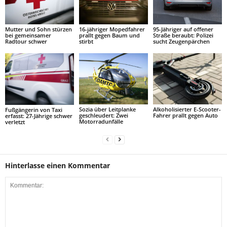
Mutter und Sohn stürzen
16-jähriger Mopedfahrer
95-Jähriger auf offener
bei gemeinsamer
prallt gegen Baum und
Straße beraubt: Polizei
Radtour schwer
stirbt
sucht Zeugenpärchen
Sozia über Leitplanke
Alkoholisierter E-Scooter-
Fußgängerin von Taxi
geschleudert: Zwei
Fahrer prallt gegen Auto
erfasst: 27-Jährige schwer
Motorradunfälle
verletzt
Hinterlasse einen Kommentar