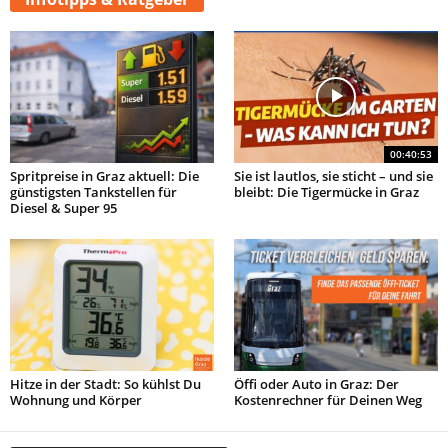
00:40:53
Spritpreise in Graz aktuell: Die
Sie ist lautlos, sie sticht – und sie
günstigsten Tankstellen für
bleibt: Die Tigermücke in Graz
Diesel & Super 95
Hitze in der Stadt: So kühlst Du
Öffi oder Auto in Graz: Der
Wohnung und Körper
Kostenrechner für Deinen Weg