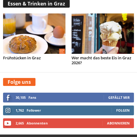
Essen & Trinken in Graz
Frühstücken in Graz
Wer macht das beste Eis in Graz
2026?
Folge uns
30,105
Fans
GEFÄLLT MIR
1,762
Follower
FOLGEN
2,665
Abonnenten
ABONNIEREN