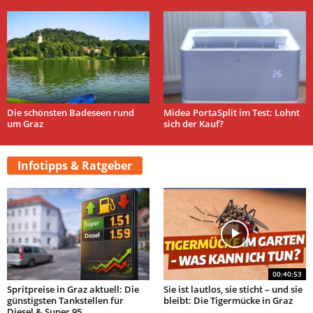
Die schönsten Badeseen rund
Midea PortaSplit im Test: Lohnt
um Graz
sich der Kauf?
Infotipps & Ratgeber
00:40:53
Spritpreise in Graz aktuell: Die
Sie ist lautlos, sie sticht – und sie
günstigsten Tankstellen für
bleibt: Die Tigermücke in Graz
Diesel & Super 95