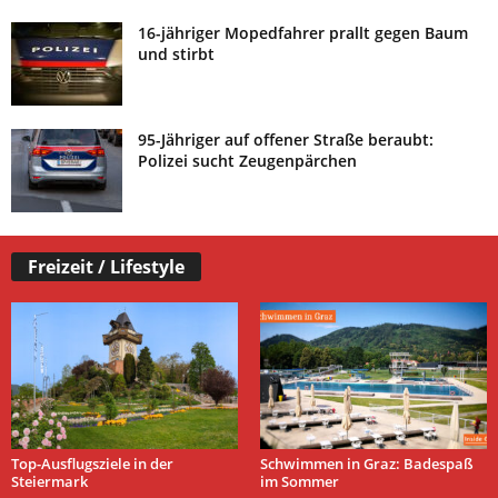
16-jähriger Mopedfahrer prallt gegen Baum
und stirbt
95-Jähriger auf offener Straße beraubt:
Polizei sucht Zeugenpärchen
Freizeit / Lifestyle
Top-Ausflugsziele in der
Schwimmen in Graz: Badespaß
Steiermark
im Sommer