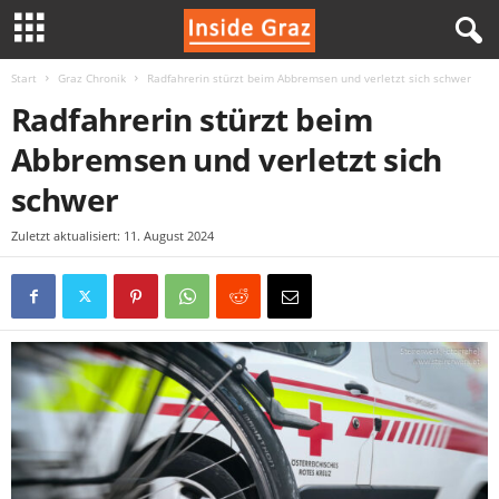
Start
Graz Chronik
Radfahrerin stürzt beim Abbremsen und verletzt sich schwer
I
Radfahrerin stürzt beim
n
Abbremsen und verletzt sich
s
schwer
i
Zuletzt aktualisiert: 11. August 2024
d
e
G
r
a