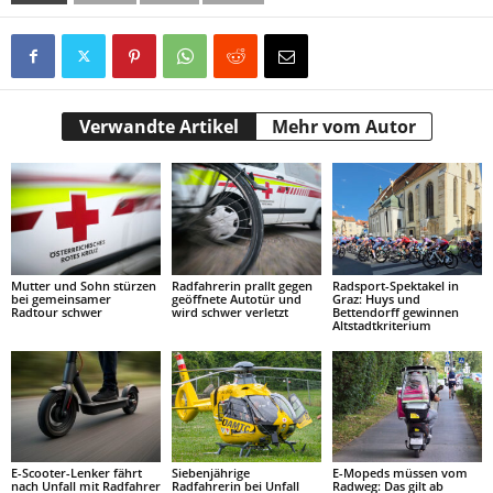
Verwandte Artikel
Mehr vom Autor
Mutter und Sohn stürzen
Radfahrerin prallt gegen
Radsport-Spektakel in
bei gemeinsamer
geöffnete Autotür und
Graz: Huys und
Radtour schwer
wird schwer verletzt
Bettendorff gewinnen
Altstadtkriterium
E-Scooter-Lenker fährt
Siebenjährige
E-Mopeds müssen vom
nach Unfall mit Radfahrer
Radfahrerin bei Unfall
Radweg: Das gilt ab