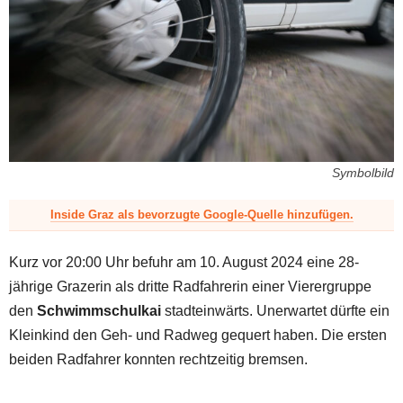
z
Symbolbild
Inside Graz als bevorzugte Google-Quelle hinzufügen.
Kurz vor 20:00 Uhr befuhr am 10. August 2024 eine 28-
jährige Grazerin als dritte Radfahrerin einer Vierergruppe
den
Schwimmschulkai
stadteinwärts. Unerwartet dürfte ein
Kleinkind den Geh- und Radweg gequert haben. Die ersten
beiden Radfahrer konnten rechtzeitig bremsen.