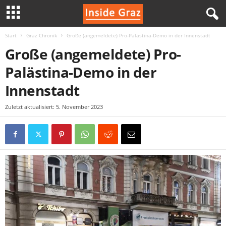
Start
Graz Chronik
Große (angemeldete) Pro-Palästina-Demo in der Innenstadt
I
Große (angemeldete) Pro-
n
Palästina-Demo in der
s
Innenstadt
i
Zuletzt aktualisiert: 5. November 2023
d
e
G
r
a