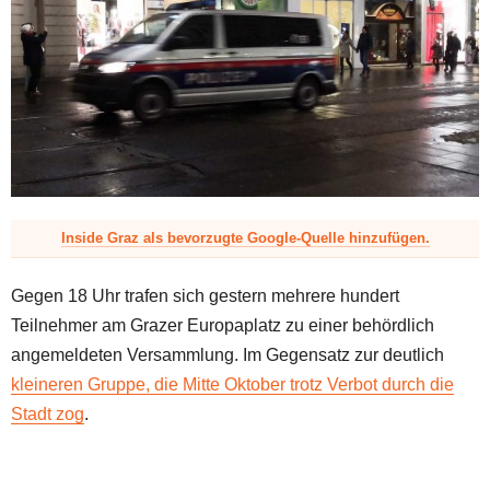
z
Inside Graz als bevorzugte Google-Quelle hinzufügen.
Gegen 18 Uhr trafen sich gestern mehrere hundert
Teilnehmer am Grazer Europaplatz zu einer behördlich
angemeldeten Versammlung. Im Gegensatz zur deutlich
kleineren Gruppe, die Mitte Oktober trotz Verbot durch die
Stadt zog
.