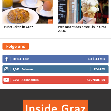
Frühstücken in Graz
Wer macht das beste Eis in Graz
2026?
Folge uns
30,103
Fans
GEFÄLLT MIR
1,762
Follower
FOLGEN
2,665
Abonnenten
ABONNIEREN