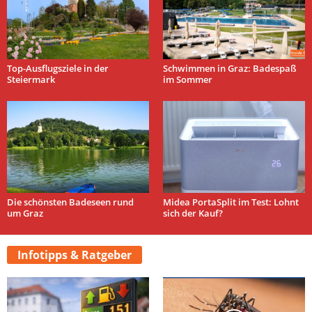
Top-Ausflugsziele in der
Schwimmen in Graz: Badespaß
Steiermark
im Sommer
Die schönsten Badeseen rund
Midea PortaSplit im Test: Lohnt
um Graz
sich der Kauf?
Infotipps & Ratgeber