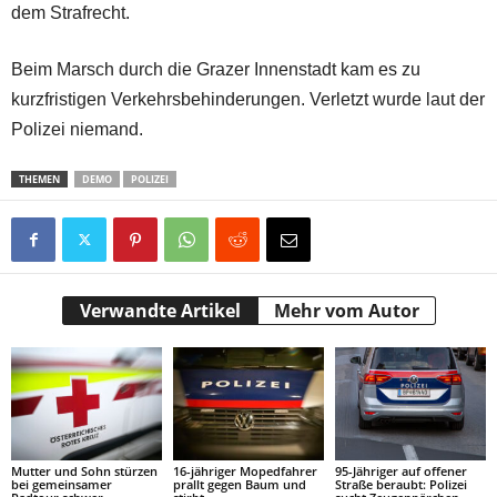
dem Strafrecht.
Beim Marsch durch die Grazer Innenstadt kam es zu
kurzfristigen Verkehrsbehinderungen. Verletzt wurde laut der
Polizei niemand.
THEMEN
DEMO
POLIZEI
Verwandte Artikel
Mehr vom Autor
Mutter und Sohn stürzen
16-jähriger Mopedfahrer
95-Jähriger auf offener
bei gemeinsamer
prallt gegen Baum und
Straße beraubt: Polizei