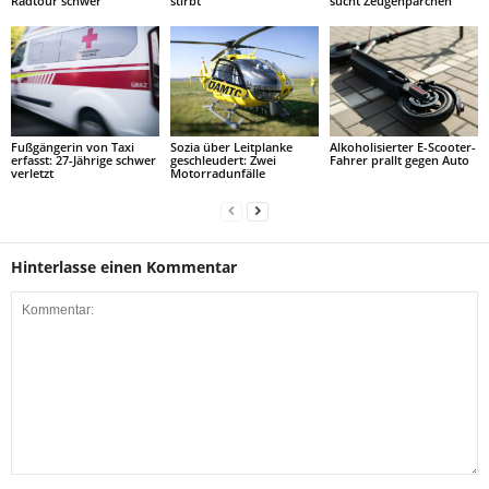
Radtour schwer
stirbt
sucht Zeugenpärchen
Fußgängerin von Taxi
Sozia über Leitplanke
Alkoholisierter E-Scooter-
erfasst: 27-Jährige schwer
geschleudert: Zwei
Fahrer prallt gegen Auto
verletzt
Motorradunfälle
Hinterlasse einen Kommentar