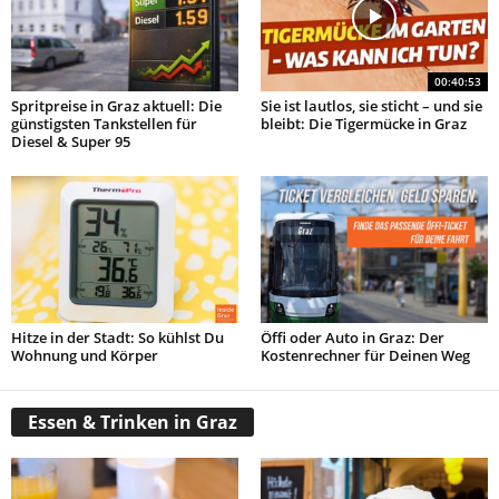
00:40:53
Spritpreise in Graz aktuell: Die
Sie ist lautlos, sie sticht – und sie
günstigsten Tankstellen für
bleibt: Die Tigermücke in Graz
Diesel & Super 95
Hitze in der Stadt: So kühlst Du
Öffi oder Auto in Graz: Der
Wohnung und Körper
Kostenrechner für Deinen Weg
Essen & Trinken in Graz