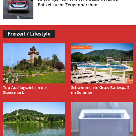
Polizei sucht Zeugenpärchen
Freizeit / Lifestyle
Top-Ausflugsziele in der
Schwimmen in Graz: Badespaß
Steiermark
im Sommer