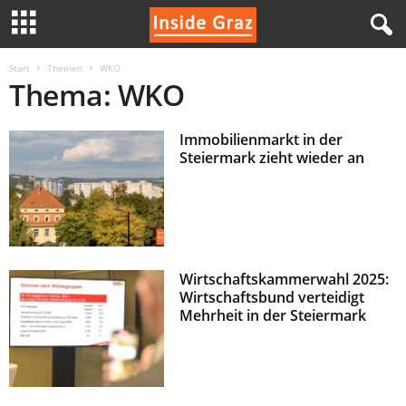
I
Start
Themen
WKO
Thema: WKO
n
Immobilienmarkt in der
s
Steiermark zieht wieder an
i
d
e
Wirtschaftskammerwahl 2025:
Wirtschaftsbund verteidigt
G
Mehrheit in der Steiermark
r
a