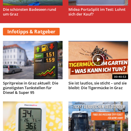
Die schönsten Badeseen rund
Midea PortaSplit im Test: Lohnt
um Graz
sich der Kauf?
Infotipps & Ratgeber
00:40:53
Spritpreise in Graz aktuell: Die
Sie ist lautlos, sie sticht – und sie
günstigsten Tankstellen für
bleibt: Die Tigermücke in Graz
Diesel & Super 95