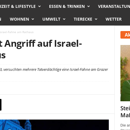
IZEIT & LIFESTYLE
ESSEN & TRINKEN
VERANSTALTU
N
WOHNEN
UMWELT
TIERECKE
WETTER
f Israel-Fahne am Rathaus
Ak
 Angriff auf Israel-
us
, versuchten mehrere Tatverdächtige eine Israel-Fahne am Grazer
Ste
Maß
Die a