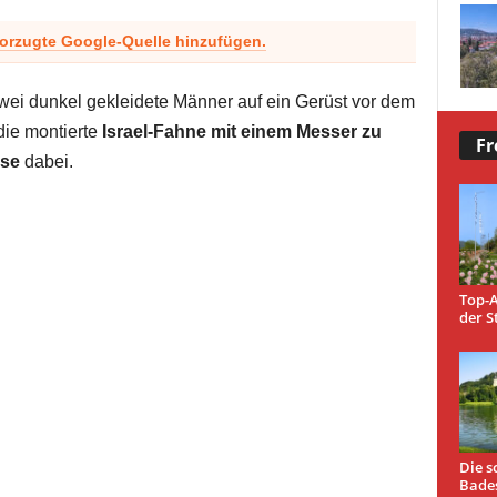
vorzugte Google-Quelle hinzufügen.
zwei dunkel gekleidete Männer auf ein Gerüst vor dem
die montierte
Israel-Fahne mit einem Messer zu
Fr
ese
dabei.
Top-A
der S
Die s
Bade