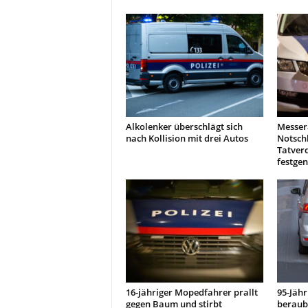
Alkolenker überschlägt sich
Messer
nach Kollision mit drei Autos
Notschl
Tatverd
festg
16-jähriger Mopedfahrer prallt
95-Jähr
gegen Baum und stirbt
beraubt