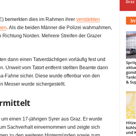
Graz
(BE) bemerkten dies im Rahmen ihrer
verstärkten
In
men
. Als die beiden Männer die Polizei wahrnahmen,
in Richtung Norden. Mehrere Streifen der Grazer
n dann einen Tatverdächtigen vorläufig fest und
Sprit
aktue
on. Unweit vom Tatort entfernt stellten Beamte dann
günst
a-Fahne sicher. Diese wurde offenbar von den
Tanks
& Sup
n Messer wurde sichergestellt.
rmittelt
 um einen 17-jährigen Syrer aus Graz. Er wurde
Hitze
zum Sachverhalt einvernommen und zeigte sich
kühl
und 
ungen zu den weiteren Hintergründen sowie zum