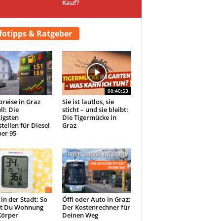
Kauf?
fotipps & Ratgeber
00:40:53
preise in Graz
Sie ist lautlos, sie
ll: Die
sticht – und sie bleibt:
igsten
Die Tigermücke in
tellen für Diesel
Graz
er 95
 in der Stadt: So
Öffi oder Auto in Graz:
st Du Wohnung
Der Kostenrechner für
Körper
Deinen Weg