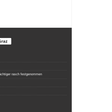
Graz
rdächtiger rasch festgenommen