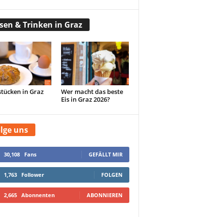
sen & Trinken in Graz
tücken in Graz
Wer macht das beste
Eis in Graz 2026?
lge uns
30,108
Fans
GEFÄLLT MIR
1,763
Follower
FOLGEN
2,665
Abonnenten
ABONNIEREN