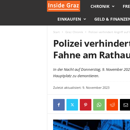
CHRONIK
FRE
I
EINKAUFEN
GELD & FINANZE
n
s
Start
Graz Chronik
Polizei verhindert Angriff au
Polizei verhindert
i
Fahne am Ratha
d
In der Nacht auf Donnerstag, 9. November 2023
e
Hauptplatz zu demontieren.
G
Zuletzt aktualisiert: 9. November 2023
r
a
z