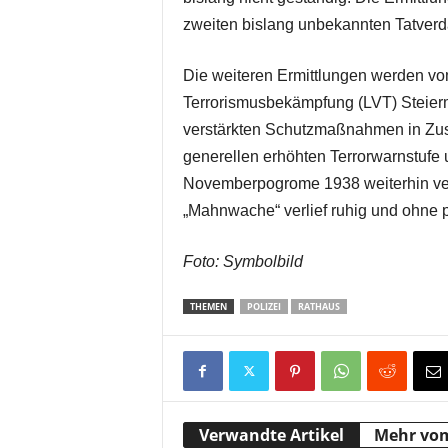
zweiten bislang unbekannten Tatverd
Die weiteren Ermittlungen werden v
Terrorismusbekämpfung (LVT) Steier
verstärkten Schutzmaßnahmen in Zus
generellen erhöhten Terrorwarnstufe 
Novemberpogrome 1938 weiterhin vers
„Mahnwache“ verlief ruhig und ohne p
Foto: Symbolbild
THEMEN
POLIZEI
RATHAUS
Verwandte Artikel
Mehr vo