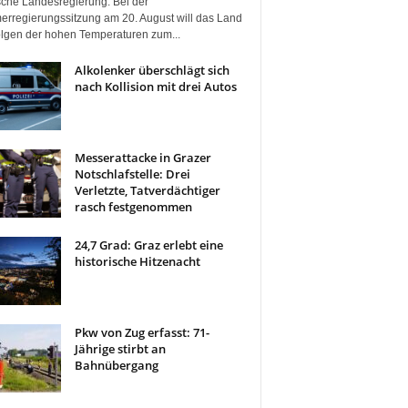
ische Landesregierung. Bei der
rregierungssitzung am 20. August will das Land
olgen der hohen Temperaturen zum...
Alkolenker überschlägt sich
nach Kollision mit drei Autos
Messerattacke in Grazer
Notschlafstelle: Drei
Verletzte, Tatverdächtiger
rasch festgenommen
24,7 Grad: Graz erlebt eine
historische Hitzenacht
Pkw von Zug erfasst: 71-
Jährige stirbt an
Bahnübergang