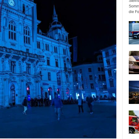
Steir
Somme
die F