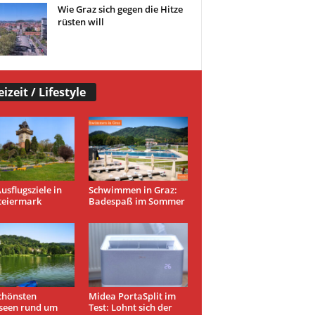
Wie Graz sich gegen die Hitze
rüsten will
eizeit / Lifestyle
usflugsziele in
Schwimmen in Graz:
teiermark
Badespaß im Sommer
chönsten
Midea PortaSplit im
seen rund um
Test: Lohnt sich der