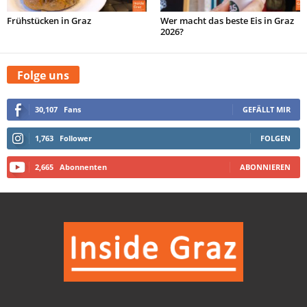
Frühstücken in Graz
Wer macht das beste Eis in Graz
2026?
Folge uns
30,107
Fans
GEFÄLLT MIR
1,763
Follower
FOLGEN
2,665
Abonnenten
ABONNIEREN