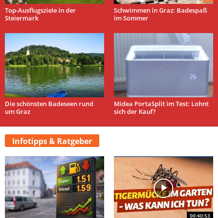
Top-Ausflugsziele in der
Schwimmen in Graz: Badespaß
Steiermark
im Sommer
Die schönsten Badeseen rund
Midea PortaSplit im Test: Lohnt
um Graz
sich der Kauf?
Infotipps & Ratgeber
00:40:53